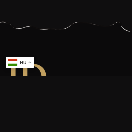
HU
Minőségi alapanyagokból készült desszert minden alkalomra.
Legyen szó
születésnap
ról
, baráti összejövetel
ről
, esküvő
ről
,