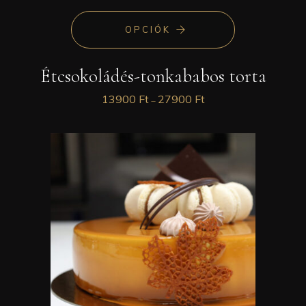
OPCIÓK
Étcsokoládés-tonkababos torta
13900
Ft
27900
Ft
–