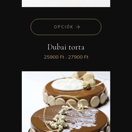
OPCIÓK
Dubai torta
25900
Ft
27900
Ft
–