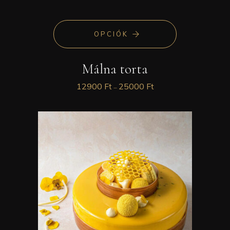
OPCIÓK
Málna torta
12900
Ft
25000
Ft
–