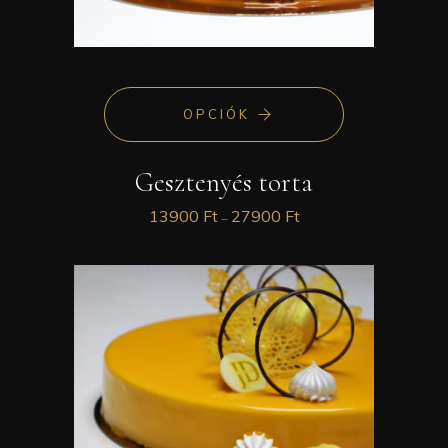
OPCIÓK
Gesztenyés torta
13900
Ft
27900
Ft
–