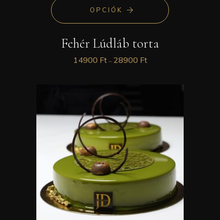
OPCIÓK
Fehér Lúdláb torta
14900
Ft
28900
Ft
–