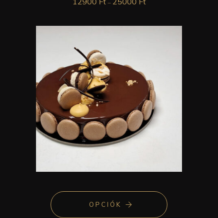
12900
Ft
25000
Ft
–
OPCIÓK