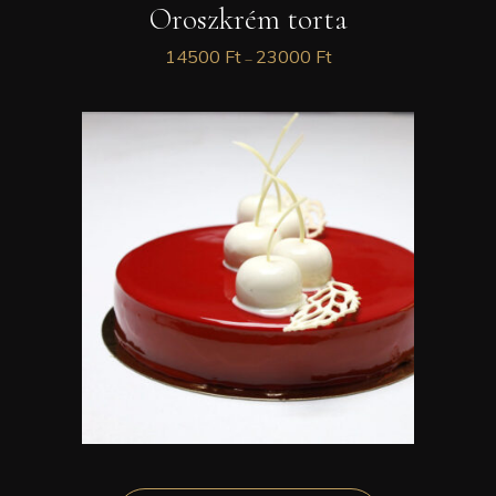
Oroszkrém torta
14500
Ft
23000
Ft
–