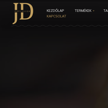
KEZDŐLAP
TERMÉKEK
TA
KAPCSOLAT
TORTÁK
NYÁRI TANF
CSOKOLÁDÉK
ŐSZI TANFO
MACARONOK
ONLINE TAN
KIEGÉSZÍTŐK
AJÁNDÉKUT