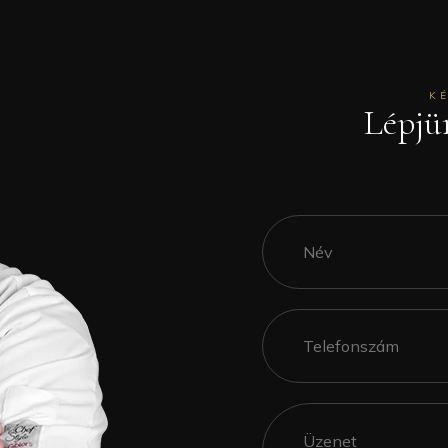
K
Lépjü