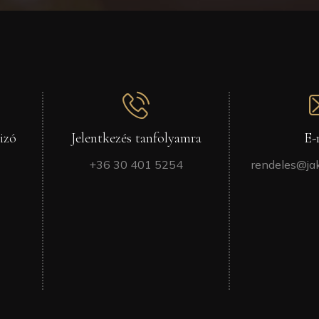
izó
Jelentkezés tanfolyamra
E-
+36 30 401 5254
rendeles@ja