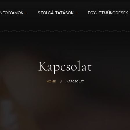
NFOLYAMOK
SZOLGÁLTATÁSOK
EGYÜTTMŰKÖDÉSEK
REGGELI MENÜ
OLYAMOK
PARTNEREK
RENDEZVÉNY
LYAMOK
REFERENCIÁK
ESKÜVŐ
FOLYAMOK
VISZONTELADÓK
Kapcsolat
ALVÁNYOK
MÉDIA MEGJELENÉSEK
HOME
KAPCSOLAT