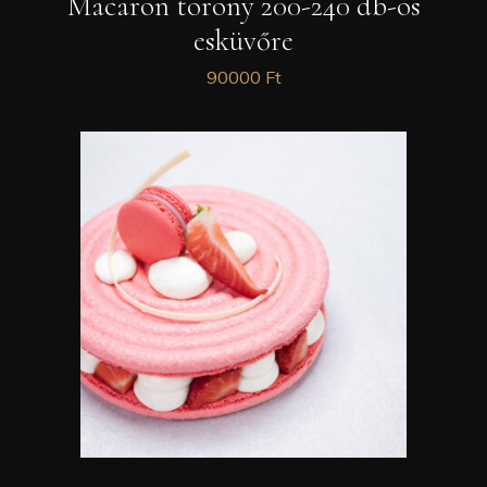
Macaron torony 200-240 db-os
esküvőre
90000
Ft