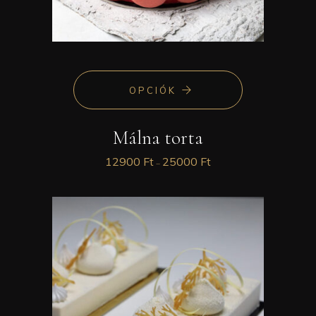
OPCIÓK
Málna torta
12900
Ft
25000
Ft
–