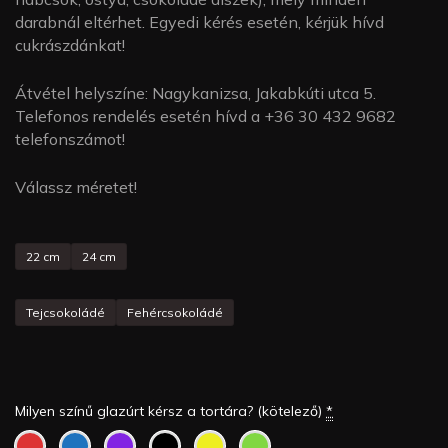
darabnál eltérhet. Egyedi kérés esetén, kérjük hívd
cukrászdánkat!
Átvétel helyszíne: Nagykanizsa, Jakabkúti utca 5.
Telefonos rendelés esetén hívd a +
36 30 432 9682
telefonszámot!
Válassz méretet!
22 cm
24 cm
Tejcsokoládé
Fehércsokoládé
Milyen színű glazúrt kérsz a tortára? (kötelező)
*