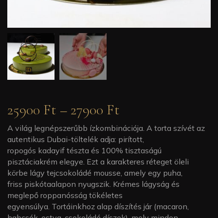
25900
Ft
–
27900
Ft
A világ legnépszerűbb ízkombinációj
a.
A torta szívét az
autentikus
Dubai-töltelék
adja: pirított,
ropogós
kadayif
tészta és 100% tisztaságú
pisztáciakrém
elegye. Ezt a karakteres réteget öleli
körbe lágy
tejcsokoládé
mousse
, amely egy puha,
friss
piskótaalapon
nyugszik.
K
rémes lágyság és
meglepő
roppanósság
tökéletes
egyensúly
a.
Tortáinkhoz alap díszítés jár (
macaron
,
habcsók, ostya, csokoládé díszek), mely minden