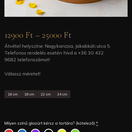
12900
Ft
–
25000
Ft
Átvétel helyszíne: Nagykanizsa, Jakabkúti utca 5.
Telefonos rendelés esetén hívd a +
36 30 432
9682
telefonszámot!
Válassz méretet!
16 cm
18 cm
22 cm
24 cm
Milyen színű glazúrt kérsz a tortára? (kötelező)
*