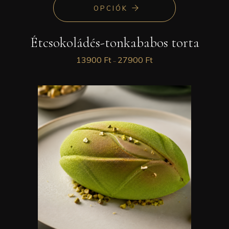
OPCIÓK
Étcsokoládés-tonkababos torta
13900
Ft
27900
Ft
–