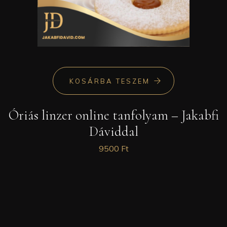
KOSÁRBA TESZEM
Óriás linzer online tanfolyam – Jakabfi
Dáviddal
9500
Ft