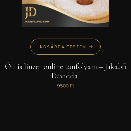
KOSÁRBA TESZEM
Óriás linzer online tanfolyam – Jakabfi
Dáviddal
9500
Ft